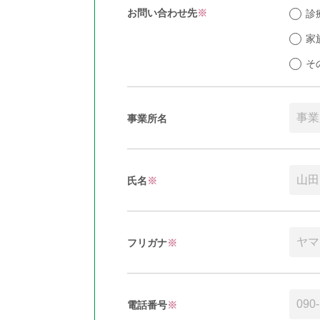
お問い合わせ先
※
診
家
そ
事業所名
氏名
※
フリガナ
※
電話番号
※