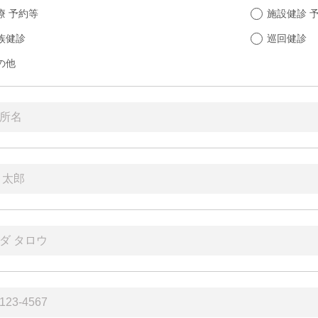
療 予約等
施設健診 
族健診
巡回健診
の他